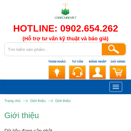
HOTLINE: 0902.654.262
(Hỗ trợ tư vấn kỹ thuật và báo giá)
THAM KHẢO
TƯ VẤN
ĐĂNG NHẬP
GIỎ HÀNG
(0)
Toggle
navigati
Trang chủ
Giới thiệu
Giới thiệu
Giới thiệu
Dữ liệu đang cập nhật...