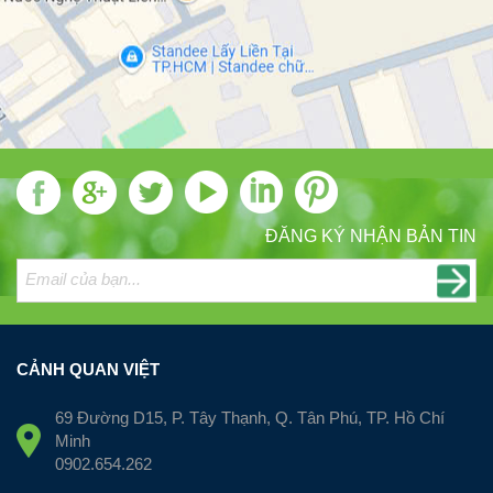
ĐĂNG KÝ NHẬN BẢN TIN
CẢNH QUAN VIỆT
69 Đường D15, P. Tây Thạnh, Q. Tân Phú, TP. Hồ Chí
Minh
0902.654.262