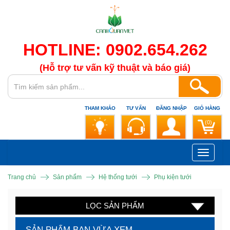
HOTLINE: 0902.654.262
(Hỗ trợ tư vấn kỹ thuật và báo giá)
THAM KHẢO
TƯ VẤN
ĐĂNG NHẬP
GIỎ HÀNG
(0)
Toggle
navigati
Trang chủ
Sản phẩm
Hệ thống tưới
Phụ kiện tưới
LỌC SẢN PHẨM
SẢN PHẨM BẠN VỪA XEM