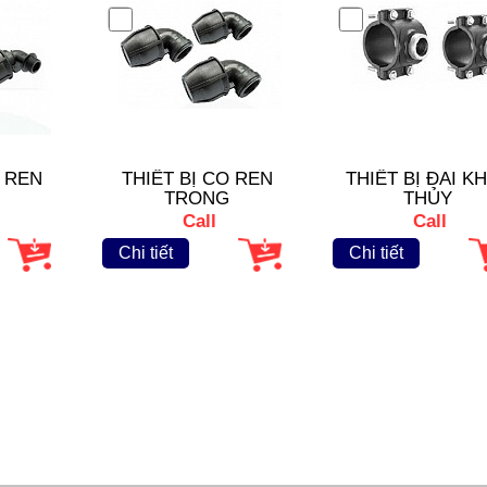
O REN
THIẾT BỊ CO REN
THIẾT BỊ ĐAI K
TRONG
THỦY
Call
Call
Chi tiết
Chi tiết