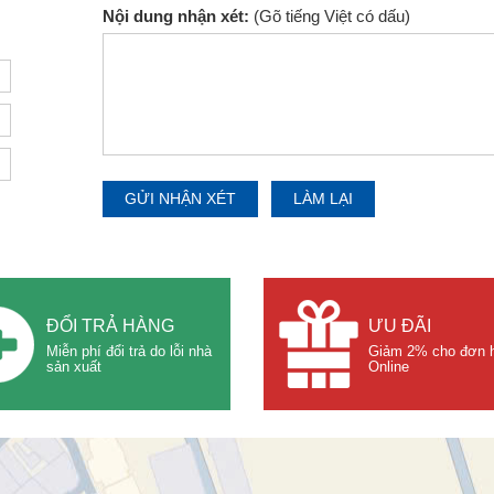
Nội dung nhận xét:
(Gõ tiếng Việt có dấu)
ĐỔI TRẢ HÀNG
ƯU ĐÃI
Miễn phí đổi trả do lỗi nhà
Giảm 2% cho đơn 
sản xuất
Online