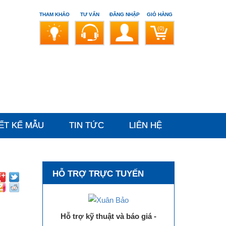
THAM KHẢO
TƯ VẤN
ĐĂNG NHẬP
GIỎ HÀNG
(0)
ẾT KẾ MẪU
TIN TỨC
LIÊN HỆ
HỖ TRỢ TRỰC TUYẾN
Hỗ trợ kỹ thuật và báo giá -