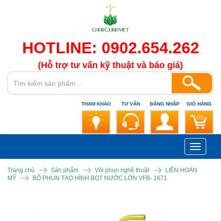
HOTLINE: 0902.654.262
(Hỗ trợ tư vấn kỹ thuật và báo giá)
THAM KHẢO
TƯ VẤN
ĐĂNG NHẬP
GIỎ HÀNG
(0)
Toggle
navigati
Trang chủ
Sản phẩm
Vòi phun nghệ thuật
LIÊN HOÀN
MỸ
BỘ PHUN TẠO HÌNH BỌT NƯỚC LỚN VFB- 1671