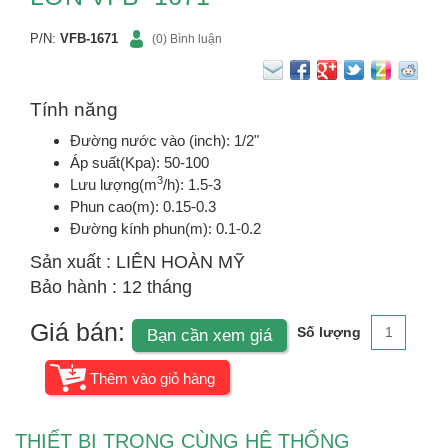
P/N:
VFB-1671
(0) Bình luận
Tính năng
Đường nước vào (inch): 1/2"
Áp suất(Kpa): 50-100
3
Lưu lượng(m
/h): 1.5-3
Phun cao(m): 0.15-0.3
Đường kính phun(m): 0.1-0.2
Sản xuất : LIÊN HOÀN MỸ
Bảo hành : 12 tháng
Giá bán:
Số lượng
Bạn cần xem giá
THIẾT BỊ TRONG CÙNG HỆ THỐNG