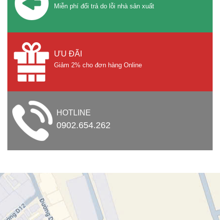
Miễn phí đổi trả do lỗi nhà sản xuất
ƯU ĐÃI
Giảm 2% cho đơn hàng Online
HOTLINE
0902.654.262