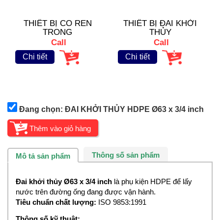
THIẾT BỊ CO REN
THIẾT BỊ ĐAI KHỞI
TRONG
THỦY
Call
Call
Chi tiết
Chi tiết
Đang chọn: ĐAI KHỞI THỦY HDPE Ø63 x 3/4 inch
Thông số sản phẩm
Mô tả sản phẩm
Đai khởi thủy Ø63 x 3/4 inch
là phụ kiện HDPE để lấy
nước trên đường ống đang được vận hành.
Tiêu chuẩn chất lượng:
ISO 9853:1991
Thông số kỹ thuật: