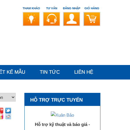
THAM KHẢO
TƯ VẤN
ĐĂNG NHẬP
GIỎ HÀNG
(0)
ẾT KẾ MẪU
TIN TỨC
LIÊN HỆ
HỖ TRỢ TRỰC TUYẾN
Hỗ trợ kỹ thuật và báo giá -