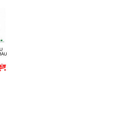
U
MÀU