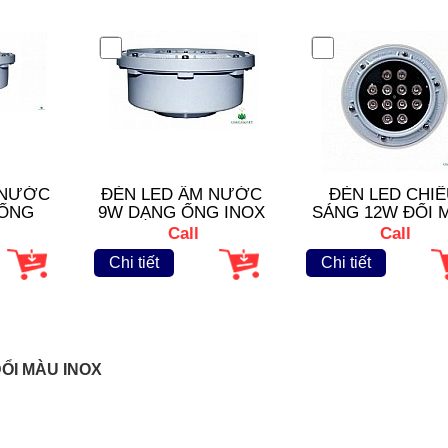
 NƯỚC
ĐÈN LED ÂM NƯỚC
ĐÈN LED CHIẾ
 ỐNG
9W DẠNG ỐNG INOX
SÁNG 12W ĐỔI 
INOX
Call
Call
Chi tiết
Chi tiết
ĐỔI MÀU INOX