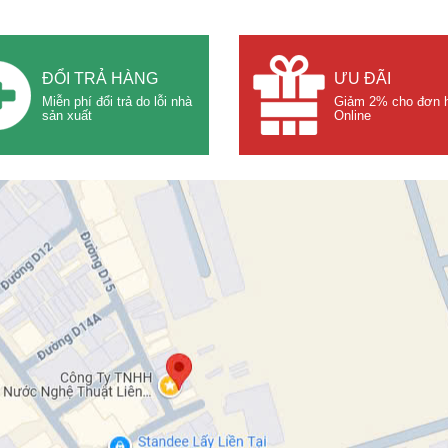
ĐỔI TRẢ HÀNG
ƯU ĐÃI
Miễn phí đổi trả do lỗi nhà
Giảm 2% cho đơn 
sản xuất
Online