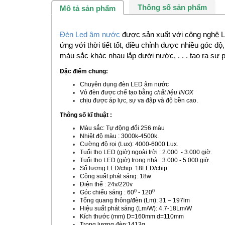
Thông số sản phẩm
Mô tả sản phẩm
Đèn Led âm nước
được sản xuất với công nghệ LE
ứng với thời tiết tốt, điều chỉnh được nhiều góc độ
màu sắc khác nhau lắp dưới nước, . . . tạo ra sự
Đặc điểm chung:
Chuyên dụng
đèn LED âm nước
Vỏ đèn được chế tạo bằng
chất liệu INOX
chịu được áp lực, sự va đập và độ bền cao.
Thông số kĩ thuật :
Màu sắc: Tự động đổi 256 màu
Nhiệt độ màu : 3000k-4500k.
Cường độ rọi (Lux): 4000-6000 Lux.
Tuổi thọ LED (giờ) ngoài trời : 2.000 - 3.000 giờ.
Tuổi thọ LED (giờ) trong nhà : 3.000 - 5.000 giờ.
Số lượng LED/chip: 18LED/chip.
Công suất phát sáng: 18w
Điện thế : 24v/220v
0
0
Góc chiếu sáng : 60
- 120
Tổng quang thông/đèn (Lm): 31 – 197lm
Hiệu suất phát sáng (Lm/W): 4.7-18Lm/W
Kích thước (mm) D=160mm d=110mm
Trọng lượng đèn:1413g