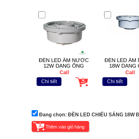
ĐÈN LED ÂM NƯỚC
ĐÈN LED ÂM
12W DẠNG ỐNG
18W DẠNG
INOX
INOX
Call
Call
Chi tiết
Chi tiết
Đang chọn: ĐÈN LED CHIẾU SÁNG 18W 