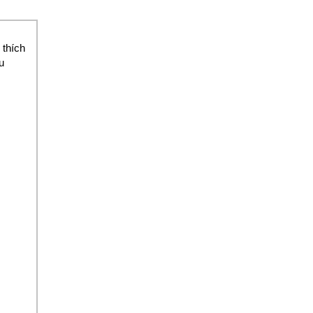
 thích
u