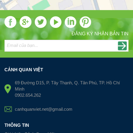
ĐĂNG KÝ NHẬN BẢN TIN
CẢNH QUAN VIỆT
69 Đường D15, P. Tây Thạnh, Q. Tân Phú, TP. Hồ Chí
Minh
0902.654.262
canhquanviet.net@gmail.com
THÔNG TIN