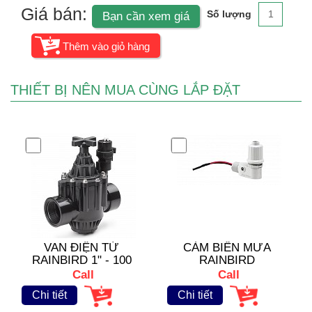
Giá bán:
Số lượng
Bạn cần xem giá
THIẾT BỊ NÊN MUA CÙNG LẮP ĐẶT
VAN ĐIỆN TỪ
CẢM BIẾN MƯA
RAINBIRD 1" - 100
RAINBIRD
PGA
Call
Call
Chi tiết
Chi tiết