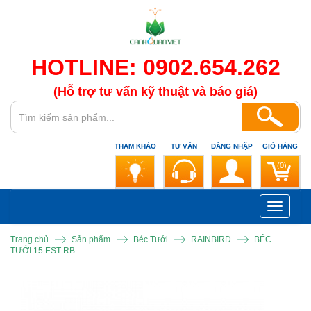
HOTLINE: 0902.654.262
(Hỗ trợ tư vấn kỹ thuật và báo giá)
THAM KHẢO
TƯ VẤN
ĐĂNG NHẬP
GIỎ HÀNG
(0)
Toggle
navigati
Trang chủ
Sản phẩm
Béc Tưới
RAINBIRD
BÉC
TƯỚI 15 EST RB