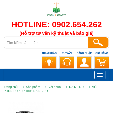
HOTLINE: 0902.654.262
(Hỗ trợ tư vấn kỹ thuật và báo giá)
THAM KHẢO
TƯ VẤN
ĐĂNG NHẬP
GIỎ HÀNG
(0)
Toggle
navigati
Trang chủ
Sản phẩm
Vòi phun
RAINBIRD
VÒI
PHUN POP UP 1806 RAINBIRD