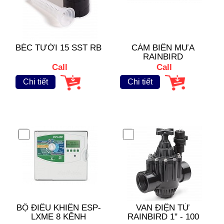
BÉC TƯỚI 15 SST RB
CẢM BIẾN MƯA
RAINBIRD
Call
Call
Chi tiết
Chi tiết
BỘ ĐIỀU KHIỂN ESP-
VAN ĐIỆN TỪ
LXME 8 KÊNH
RAINBIRD 1" - 100