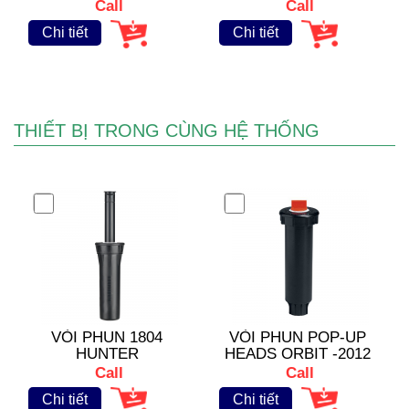
RAINBIRD
PGA
Call
Call
Chi tiết
Chi tiết
THIẾT BỊ TRONG CÙNG HỆ THỐNG
VÒI PHUN 1804
VÒI PHUN POP-UP
HUNTER
HEADS ORBIT -2012
Series 4
Call
Call
Chi tiết
Chi tiết