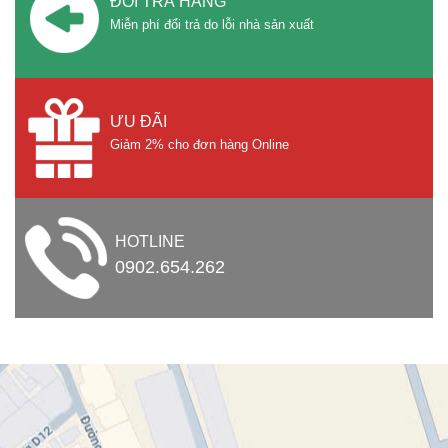
ĐỔI TRẢ HÀNG
Miễn phí đổi trả do lỗi nhà sản xuất
ƯU ĐÃI
Giảm 2% cho đơn hàng Online
HOTLINE
0902.654.262