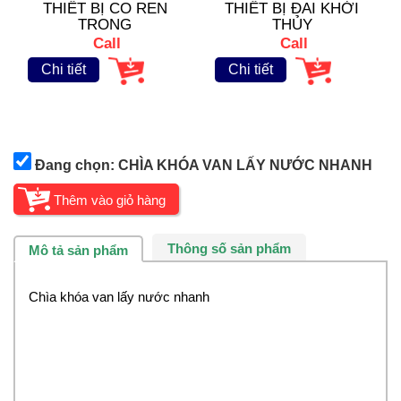
THIẾT BỊ CO REN
THIẾT BỊ ĐAI KHỞI
TRONG
THỦY
Call
Call
Chi tiết
Chi tiết
Đang chọn: CHÌA KHÓA VAN LẤY NƯỚC NHANH
Thông số sản phẩm
Mô tả sản phẩm
Chìa khóa van lấy nước nhanh