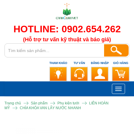
HOTLINE: 0902.654.262
(Hỗ trợ tư vấn kỹ thuật và báo giá)
THAM KHẢO
TƯ VẤN
ĐĂNG NHẬP
GIỎ HÀNG
(0)
Toggle
navigati
Trang chủ
Sản phẩm
Phụ kiện tưới
LIÊN HOÀN
MỸ
CHÌA KHÓA VAN LẤY NƯỚC NHANH